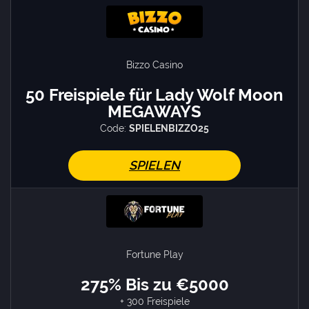
Bizzo Casino
50 Freispiele für Lady Wolf Moon
MEGAWAYS
Code:
SPIELENBIZZO25
SPIELEN
Fortune Play
275% Bis zu €5000
+ 300 Freispiele