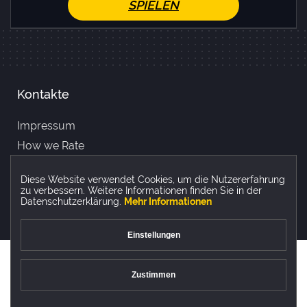
SPIELEN
Kontakte
Impressum
How we Rate
Über uns
Diese Website verwendet Cookies, um die Nutzererfahrung
Redaktionelle Richtlinien
zu verbessern. Weitere Informationen finden Sie in der
Datenschutzerklärung.
Mehr Informationen
Erklärung zum Datenschutz
Einstellungen
Copyright © 2026- echtgeld-casino.net
Slotoro Casino
Zustimmen
Willkommenspaket 375% bis zu €2500 + 250 Freispiele