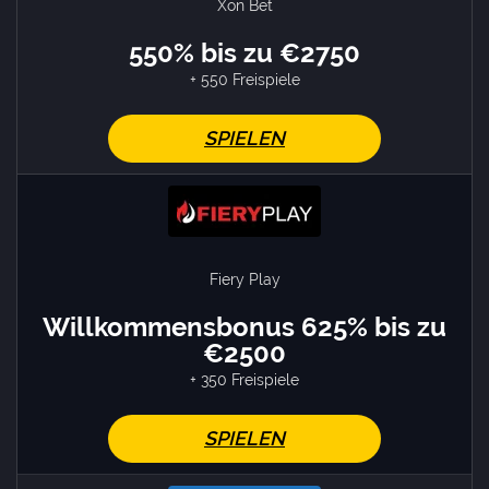
Xon Bet
550% bis zu €2750
+ 550 Freispiele
SPIELEN
Fiery Play
Willkommensbonus 625% bis zu
€2500
+ 350 Freispiele
SPIELEN