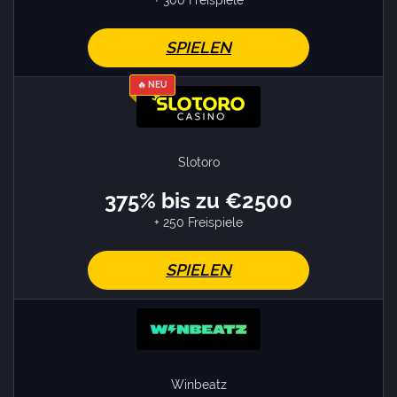
+ 300 Freispiele
SPIELEN
🔥 NEU
Slotoro
375% bis zu €2500
+ 250 Freispiele
SPIELEN
Winbeatz