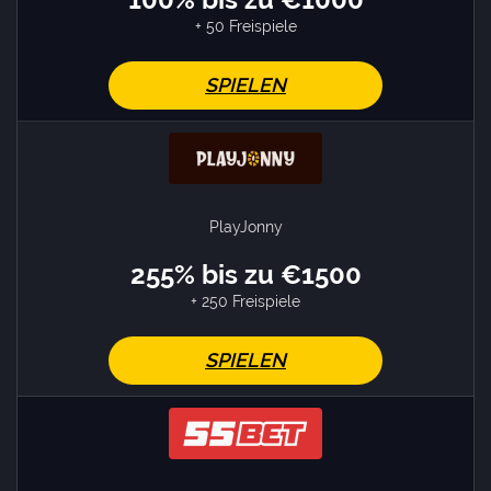
+ 50 Freispiele
SPIELEN
PlayJonny
255% bis zu €1500
+ 250 Freispiele
SPIELEN