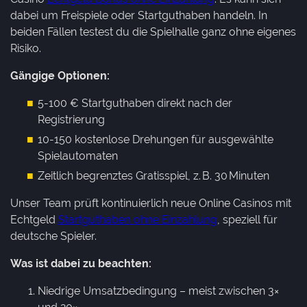
dabei um Freispiele oder Startguthaben handeln. In
beiden Fällen testest du die Spielhalle ganz ohne eigenes
Risiko.
Gängige Optionen:
5-100 € Startguthaben direkt nach der
Registrierung
10-150 kostenlose Drehungen für ausgewählte
Spielautomaten
Zeitlich begrenztes Gratisspiel, z. B. 30 Minuten
Unser Team prüft kontinuierlich neue Online Casinos mit
Echtgeld
Startguthaben ohne Einzahlung
, speziell für
deutsche Spieler.
Was ist dabei zu beachten:
Niedrige Umsatzbedingung – meist zwischen 3×