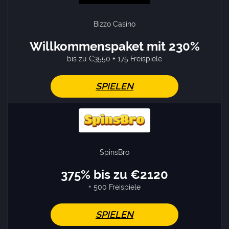
Bizzo Casino
Willkommenspaket mit 230%
bis zu €3550 + 175 Freispiele
SPIELEN
SpinsBro
375% bis zu €2120
+ 500 Freispiele
SPIELEN