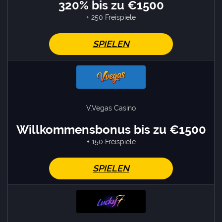
320% bis zu €1500
+ 250 Freispiele
SPIELEN
V.Vegas Casino
Willkommensbonus bis zu €1500
+ 150 Freispiele
SPIELEN