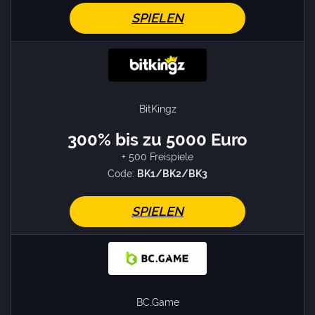
SPIELEN
BitKingz
300% bis zu 5000 Euro
+ 500 Freispiele
Code:
BK1/BK2/BK3
SPIELEN
BC.Game