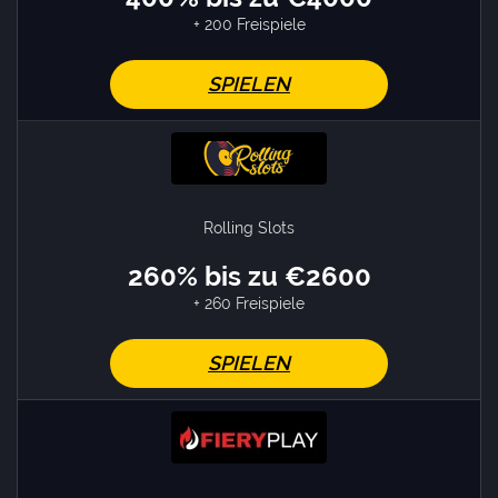
+ 200 Freispiele
SPIELEN
Rolling Slots
260% bis zu €2600
+ 260 Freispiele
SPIELEN