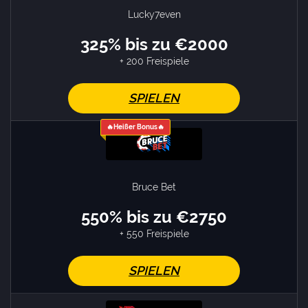
Lucky7even
325% bis zu €2000
+ 200 Freispiele
SPIELEN
🔥Heißer Bonus🔥
Bruce Bet
550% bis zu €2750
+ 550 Freispiele
SPIELEN