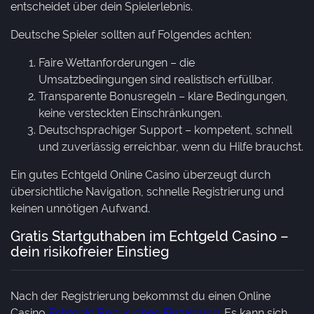
entscheidet über dein Spielerlebnis.
Deutsche Spieler sollten auf Folgendes achten:
Faire Wettanforderungen – die
Umsatzbedingungen sind realistisch erfüllbar.
Transparente Bonusregeln – klare Bedingungen,
keine versteckten Einschränkungen.
Deutschsprachiger Support – kompetent, schnell
und zuverlässig erreichbar, wenn du Hilfe brauchst.
Ein gutes Echtgeld Online Casino überzeugt durch
übersichtliche Navigation, schnelle Registrierung und
keinen unnötigen Aufwand.
Gratis Startguthaben im Echtgeld Casino –
dein risikofreier Einstieg
Nach der Registrierung bekommst du einen Online
Casino
Echtgeld Bonus ohne Einzahlung
. Es kann sich