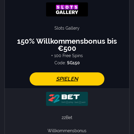
Slots Gallery
150% Willkommensbonus bis
€500
+ 100 Free Spins
Code:
SG150
SPIELEN
22Bet
Willkommensbonus