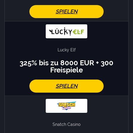
SPIELEN
Lucky Elf
325% bis zu 8000 EUR + 300
Freispiele
SPIELEN
Snatch Casino