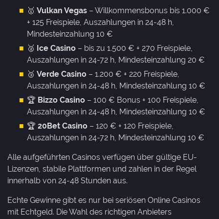
🥇
Vulkan Vegas
– Willkommensbonus bis 1.000 €
+ 125 Freispiele, Auszahlungen in 24-48 h,
Mindesteinzahlung 10 €
🥈
Ice Casino
– bis zu 1.500 € + 270 Freispiele,
Auszahlungen in 24-72 h, Mindesteinzahlung 20 €
🥉
Verde Casino
– 1.200 € + 220 Freispiele,
Auszahlungen in 24-48 h, Mindesteinzahlung 10 €
🏆
Bizzo Casino
– 100 € Bonus + 100 Freispiele,
Auszahlungen in 24-48 h, Mindesteinzahlung 10 €
🏆
20Bet Casino
– 120 € + 120 Freispiele,
Auszahlungen in 24-72 h, Mindesteinzahlung 10 €
Alle aufgeführten Casinos verfügen über gültige EU-
Lizenzen, stabile Plattformen und zahlen in der Regel
innerhalb von 24-48 Stunden aus.
Echte Gewinne gibt es nur bei seriösen Online Casinos
mit Echtgeld. Die Wahl des richtigen Anbieters